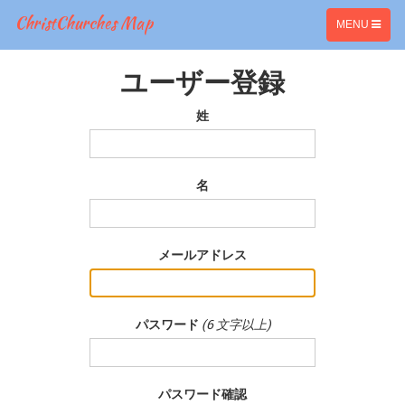
ChristChurches Map
TOGGLE
MENU
NAVIGATION
ユーザー登録
姓
名
メールアドレス
パスワード
(6 文字以上)
パスワード確認